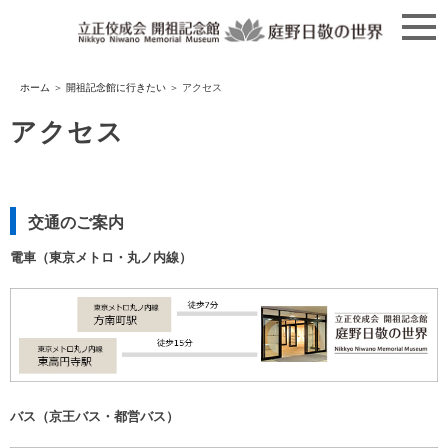
コ
ン
テ
ン
ツ
ホーム
＞
開祖記念館に行きたい
＞
アクセス
へ
ス
アクセス
キ
ッ
プ
交通のご案内
電車（東京メトロ・丸ノ内線）
バス（京王バス・都営バス）