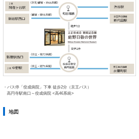
・バス停「佼成病院」下車 徒歩2分（京王バス）
高円寺駅南口～佼成病院 <高46系統>
地図