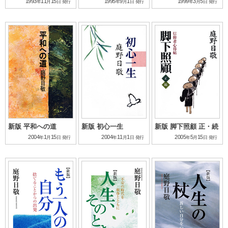
1993
11
15
1995
9
1
1999
3
5
年
月
日
発行
年
月
日
発行
年
月
日
発行
新版 平和への道
新版 初心一生
新版 脚下照顧 正・続
2004
1
15
2004
11
1
2005
5
15
年
月
日
発行
年
月
日
発行
年
月
日
発行