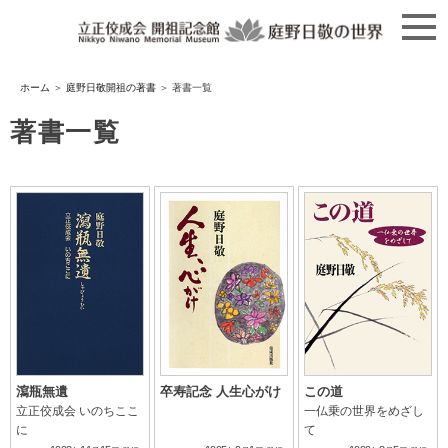
コ
ン
テ
ン
ツ
ホーム
＞
庭野日敬開祖の著書
＞
著書一覧
へ
ス
著書一覧
キ
ッ
プ
瀉瓶無遺
卒寿記念 人生心がけ
この道
立正佼成会 いのちここ
一仏乗の世界をめざし
に
て