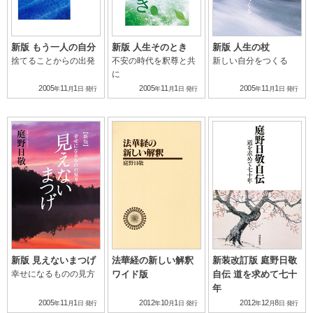
新版 もう一人の自分
新版 人生そのとき
新版 人生の杖
捨てることからの出発
不安の時代を釈尊と共
新しい自分をつくる
に
2005
11
1
2005
11
1
2005
11
1
年
月
日
発行
年
月
日
発行
年
月
日
発行
新版 見えないまつげ
法華経の新しい解釈
新装改訂版 庭野日敬
幸せになるものの見方
ワイド版
自伝 道を求めて七十
年
2005
11
1
2012
10
1
2012
12
8
年
月
日
発行
年
月
日
発行
年
月
日
発行