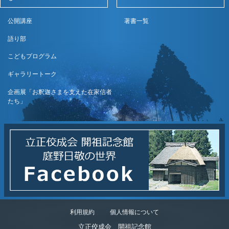
公開講座
著書一覧
語り部
こどもプログラム
ギャラリートーク
企画展「お釈迦さまを支えた在家信者
たち」
利用規約
個人情報について
立正佼成会 開祖記念館